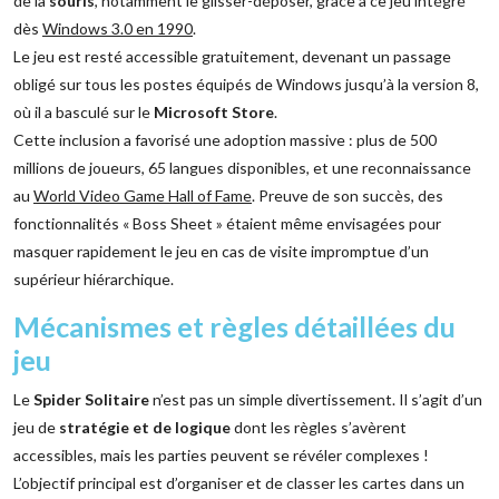
de la
souris
, notamment le glisser-déposer, grâce à ce jeu intégré
dès
Windows 3.0 en 1990
.
Le jeu est resté accessible gratuitement, devenant un passage
obligé sur tous les postes équipés de Windows jusqu’à la version 8,
où il a basculé sur le
Microsoft Store
.
Cette inclusion a favorisé une adoption massive : plus de 500
millions de joueurs, 65 langues disponibles, et une reconnaissance
au
World Video Game Hall of Fame
. Preuve de son succès, des
fonctionnalités « Boss Sheet » étaient même envisagées pour
masquer rapidement le jeu en cas de visite impromptue d’un
supérieur hiérarchique.
Mécanismes et règles détaillées du
jeu
Le
Spider Solitaire
n’est pas un simple divertissement. Il s’agit d’un
jeu de
stratégie et de logique
dont les règles s’avèrent
accessibles, mais les parties peuvent se révéler complexes !
L’objectif principal est d’organiser et de classer les cartes dans un