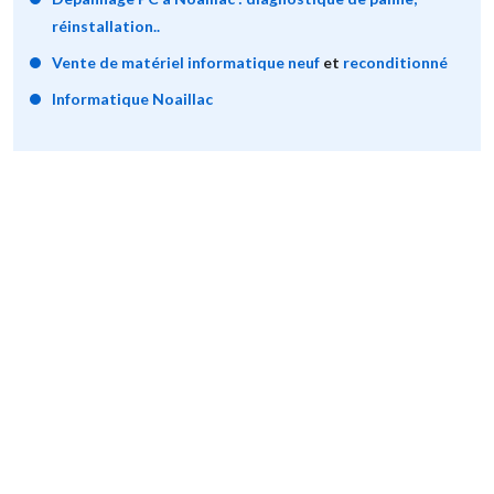
réinstallation..
Vente de matériel informatique neuf
et
reconditionné
Informatique Noaillac